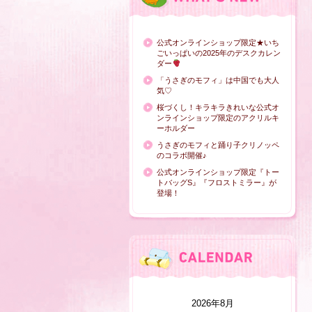
公式オンラインショップ限定★いち
ごいっぱいの2025年のデスクカレン
ダー
「うさぎのモフィ」は中国でも大人
気♡
桜づくし！キラキラきれいな公式オ
ンラインショップ限定のアクリルキ
ーホルダー
うさぎのモフィと踊り子クリノッペ
のコラボ開催♪
公式オンラインショップ限定『トー
トバッグS』『フロストミラー』が
登場！
2026年8月