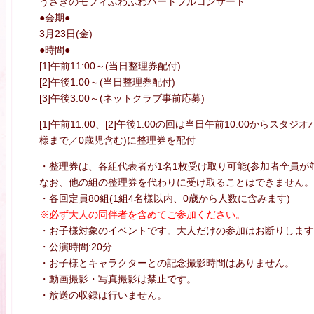
うさぎのモフィふわふわハートフルコンサート
●会期●
3月23日(金)
●時間●
[1]午前11:00～(当日整理券配付)
[2]午後1:00～(当日整理券配付)
[3]午後3:00～(ネットクラブ事前応募)
[1]午前11:00、[2]午後1:00の回は当日午前10:00からスタ
様まで／0歳児含む)に整理券を配付
・整理券は、各組代表者が1名1枚受け取り可能(参加者全員が
なお、他の組の整理券を代わりに受け取ることはできません。
・各回定員80組(1組4名様以内、0歳から人数に含みます)
※必ず大人の同伴者を含めてご参加ください。
・お子様対象のイベントです。大人だけの参加はお断りします
・公演時間:20分
・お子様とキャラクターとの記念撮影時間はありません。
・動画撮影・写真撮影は禁止です。
・放送の収録は行いません。