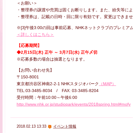
＜お願い＞
・整理券の譲渡や売買は固くお断りします。また、紛失等によ
・整理券は、記載の日時・回に限り有効です。変更はできませ
※[3]午後3:00の回は事前応募、NHKネットクラブのプレミア
＜
詳しくはこちら
＞
【応募期間】
◆2月15日(木) 正午 ～ 3月7日(水) 正午〆切
※応募多数の場合は抽選となります。
【お問い合わせ先】
〒150-8001
東京都渋谷区神南2-2-1 NHKスタジオパーク
（MAP）
TEL:03-3485-8034 / FAX: 03-3485-8204
受付時間：午前
10:00
～午後
6:00
http://www.nhk.or.jp/studiopark/events/2018spring.html#mofy
2018.02.13 13:33
イベント情報