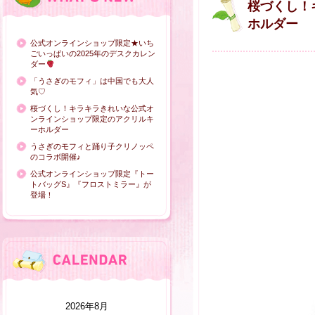
桜づくし！
ホルダー
公式オンラインショップ限定★いち
ごいっぱいの2025年のデスクカレン
ダー
「うさぎのモフィ」は中国でも大人
気♡
桜づくし！キラキラきれいな公式オ
ンラインショップ限定のアクリルキ
ーホルダー
うさぎのモフィと踊り子クリノッペ
のコラボ開催♪
公式オンラインショップ限定『トー
トバッグS』『フロストミラー』が
登場！
2026年8月