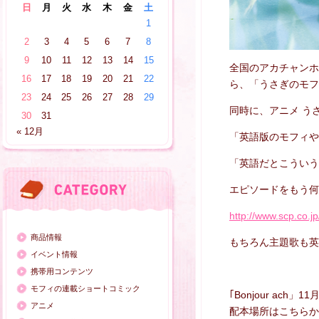
日
月
火
水
木
金
土
1
2
3
4
5
6
7
8
9
10
11
12
13
14
15
全国のアカチャンホン
16
17
18
19
20
21
22
ら、「うさぎのモフ
23
24
25
26
27
28
29
同時に、アニメ う
30
31
« 12月
「英語版のモフィや
「英語だとこういう
エピソードをもう何
http://www.scp.co.jp
商品情報
もちろん主題歌も英
イベント情報
携帯用コンテンツ
モフィの連載ショートコミック
｢Bonjour ac
アニメ
配本場所はこちらか