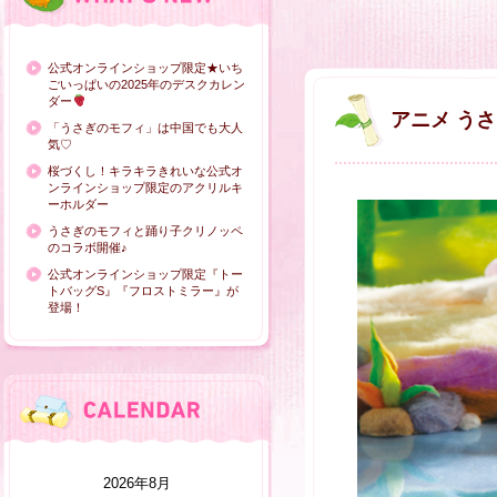
公式オンラインショップ限定★いち
ごいっぱいの2025年のデスクカレン
ダー
アニメ う
「うさぎのモフィ」は中国でも大人
気♡
桜づくし！キラキラきれいな公式オ
ンラインショップ限定のアクリルキ
ーホルダー
うさぎのモフィと踊り子クリノッペ
のコラボ開催♪
公式オンラインショップ限定『トー
トバッグS』『フロストミラー』が
登場！
2026年8月