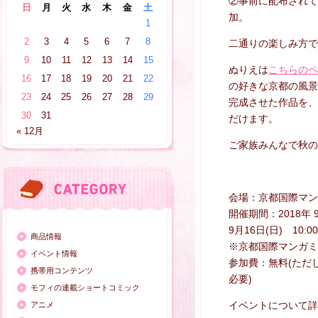
②事前に配布されて
日
月
火
水
木
金
土
加。
1
2
3
4
5
6
7
8
二通りの楽しみ方で
9
10
11
12
13
14
15
ぬりえは
こちらのペ
16
17
18
19
20
21
22
の好きな京都の風景
23
24
25
26
27
28
29
完成させた作品を、
30
31
だけます。
« 12月
ご家族みんなで秋の
会場：京都国際マン
開催期間：2018年 9月
9月16日(日) 10:00
商品情報
※京都国際マンガミュ
イベント情報
参加費：無料(ただ
携帯用コンテンツ
必要)
モフィの連載ショートコミック
イベントについて詳
アニメ