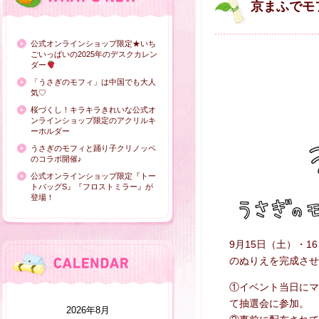
京まふでモ
公式オンラインショップ限定★いち
ごいっぱいの2025年のデスクカレン
ダー
「うさぎのモフィ」は中国でも大人
気♡
桜づくし！キラキラきれいな公式オ
ンラインショップ限定のアクリルキ
ーホルダー
うさぎのモフィと踊り子クリノッペ
のコラボ開催♪
公式オンラインショップ限定『トー
トバッグS』『フロストミラー』が
登場！
9月15日（土）・
のぬりえを完成させ
①イベント当日にマ
て抽選会に参加。
2026年8月