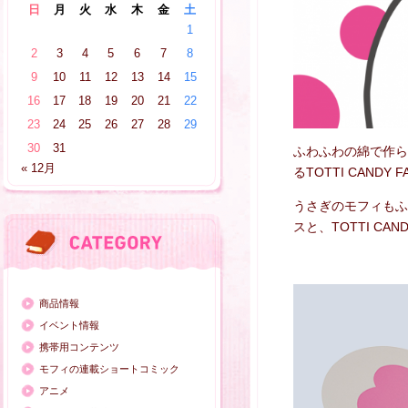
日
月
火
水
木
金
土
1
2
3
4
5
6
7
8
9
10
11
12
13
14
15
16
17
18
19
20
21
22
23
24
25
26
27
28
29
30
31
ふわふわの綿で作ら
« 12月
るTOTTI CAND
うさぎのモフィもふ
スと、TOTTI CA
商品情報
イベント情報
携帯用コンテンツ
モフィの連載ショートコミック
アニメ