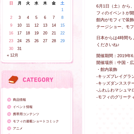
日
月
火
水
木
金
土
6月1日（土）から、中
1
フィのイベントが開
2
3
4
5
6
7
8
館内がモフィで装飾
9
10
11
12
13
14
15
テージショー、モフ
16
17
18
19
20
21
22
日本からは4時間ち
23
24
25
26
27
28
29
くださいね♪
30
31
« 12月
開催期間：2019年6
開催場所：中国・広州 Me
・館内装飾
-キッズプレイグラ
-キッズダンスステ
-ふわふわマシュマ
-モフィのグリーテ
商品情報
イベント情報
携帯用コンテンツ
モフィの連載ショートコミック
アニメ