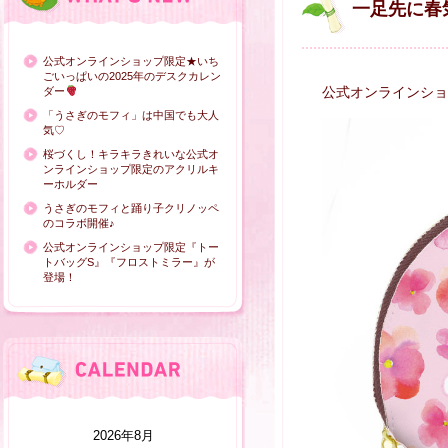
一足先に春
公式オンラインショップ限定★いち
ごいっぱいの2025年のデスクカレン
公式オンラインショ
ダー
「うさぎのモフィ」は中国でも大人
気♡
桜づくし！キラキラきれいな公式オ
ンラインショップ限定のアクリルキ
ーホルダー
うさぎのモフィと踊り子クリノッペ
のコラボ開催♪
公式オンラインショップ限定『トー
トバッグS』『フロストミラー』が
登場！
2026年8月