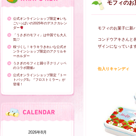
モフィのお
公式オンラインショップ限定★いち
ごいっぱいの2025年のデスクカレン
ダー
モフィのお菓子に新
「うさぎのモフィ」は中国でも大人
コンドウアキさんと名久
気♡
ザインになっていま
桜づくし！キラキラきれいな公式オ
ンラインショップ限定のアクリルキ
ーホルダー
うさぎのモフィと踊り子クリノッペ
のコラボ開催♪
缶入りキャンディ
公式オンラインショップ限定『トー
トバッグS』『フロストミラー』が
登場！
2026年8月