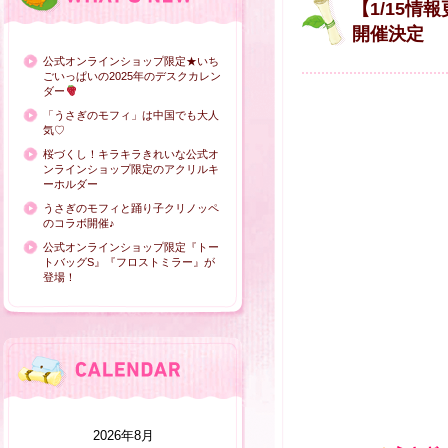
【1/15情
開催決定
公式オンラインショップ限定★いち
ごいっぱいの2025年のデスクカレン
ダー
「うさぎのモフィ」は中国でも大人
気♡
桜づくし！キラキラきれいな公式オ
ンラインショップ限定のアクリルキ
ーホルダー
うさぎのモフィと踊り子クリノッペ
のコラボ開催♪
公式オンラインショップ限定『トー
トバッグS』『フロストミラー』が
登場！
2026年8月