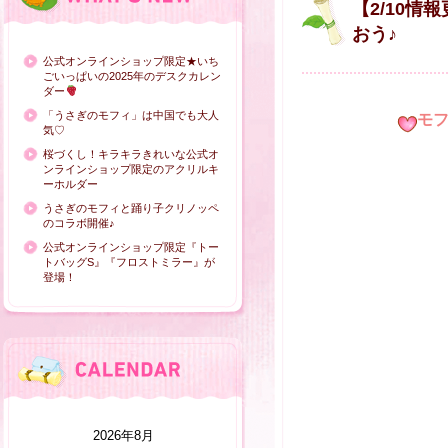
【2/10
おう♪
公式オンラインショップ限定★いち
ごいっぱいの2025年のデスクカレン
ダー
「うさぎのモフィ」は中国でも大人
モ
気♡
桜づくし！キラキラきれいな公式オ
ンラインショップ限定のアクリルキ
ーホルダー
うさぎのモフィと踊り子クリノッペ
のコラボ開催♪
公式オンラインショップ限定『トー
トバッグS』『フロストミラー』が
登場！
2026年8月