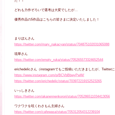
た！！
どれも力作ぞろいで選考は大変でしたが…
優秀作品の5作品はこちらの皆さまに決定いたしました！
まりぽんさん
https://twitter.com/mary_nakacyan/status/704875102031065088
琉華さん
https://twitter.com/empty_ruka/status/705265573324652544
erichedelicさん（instagramでもご投稿いただきましたが、Twi
https://www.instagram.com/p/BCVbBbwyPwW/
https://twitter.com/erichedelic/status/703972219152523265
いっしきさん
https://twitter.com/akanennenkorori/status/705286511034413056
ワクワクを呟くわさもん主婦さん
https://twitter.com/cafewasa/status/705312054312239104