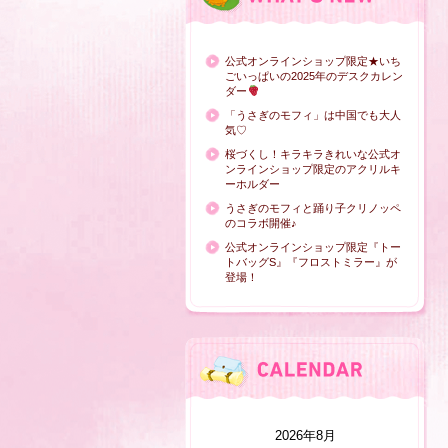
公式オンラインショップ限定★いち
ごいっぱいの2025年のデスクカレン
ダー
「うさぎのモフィ」は中国でも大人
気♡
桜づくし！キラキラきれいな公式オ
ンラインショップ限定のアクリルキ
ーホルダー
うさぎのモフィと踊り子クリノッペ
のコラボ開催♪
公式オンラインショップ限定『トー
トバッグS』『フロストミラー』が
登場！
2026年8月