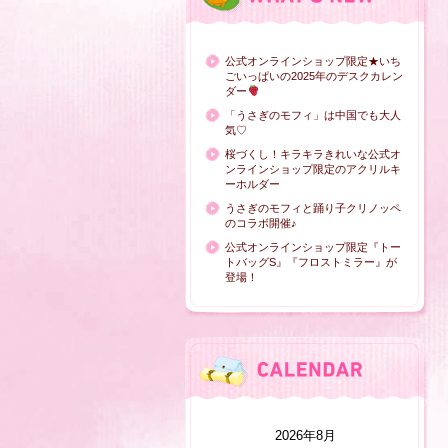
公式オンラインショップ限定★いち
ごいっぱいの2025年のデスクカレン
ダー
「うさぎのモフィ」は中国でも大人
気♡
桜づくし！キラキラきれいな公式オ
ンラインショップ限定のアクリルキ
ーホルダー
うさぎのモフィと踊り子クリノッペ
のコラボ開催♪
公式オンラインショップ限定『トー
トバッグS』『フロストミラー』が
登場！
2026年8月