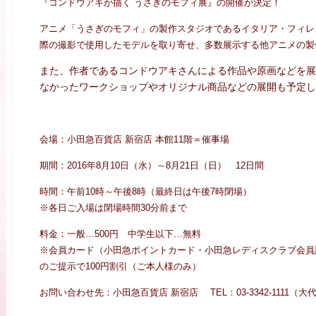
『コンドウアキが描く うさぎのモフィ展』の開催が決定！
アニメ「うさぎのモフィ」の製作スタジオであるイタリア・フィレ
際の撮影で使用したモデルを取り寄せ、多数展示する他アニメの製
また、作者であるコンドウアキさんによる作品や原画などを展
なかったワークショップやオリジナル商品などの展開も予定し
会場：小田急百貨店 新宿店 本館11階＝催事場
期間：2016年8月10日（水）～8月21日（日） 12日間
時間：午前10時～午後8時（最終日は午後7時閉場）
※各日ご入場は閉場時間30分前まで
料金：一般…500円 中学生以下…無料
※会員カード（小田急ポイントカード・小田急レディスクラブ会員
のご提示で100円割引（ご本人様のみ）
お問い合わせ先：小田急百貨店 新宿店 TEL：03-3342-1111（大