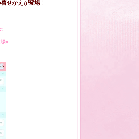
の着せかえが登場！
に
場♥