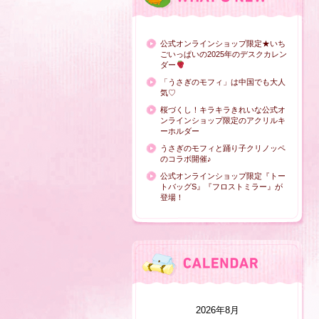
公式オンラインショップ限定★いち
ごいっぱいの2025年のデスクカレン
ダー
「うさぎのモフィ」は中国でも大人
気♡
桜づくし！キラキラきれいな公式オ
ンラインショップ限定のアクリルキ
ーホルダー
うさぎのモフィと踊り子クリノッペ
のコラボ開催♪
公式オンラインショップ限定『トー
トバッグS』『フロストミラー』が
登場！
2026年8月