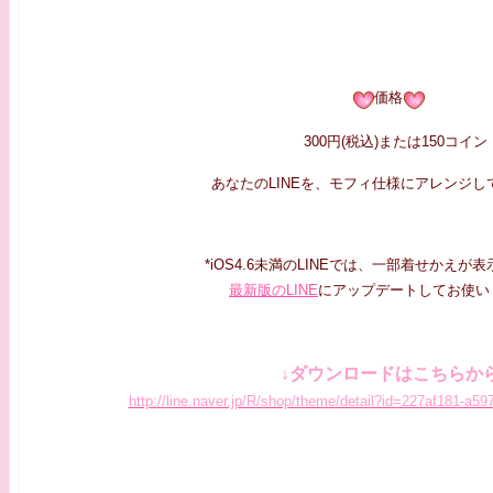
価格
300円(税込)または150コイン
あなたのLINEを、モフィ仕様にアレンジし
*iOS4.6未満のLINEでは、一部着せかえが
最新版のLINE
にアップデートしてお使い
↓ダウンロードはこちらか
http://line.naver.jp/R/shop/theme/detail?id=227af181-a