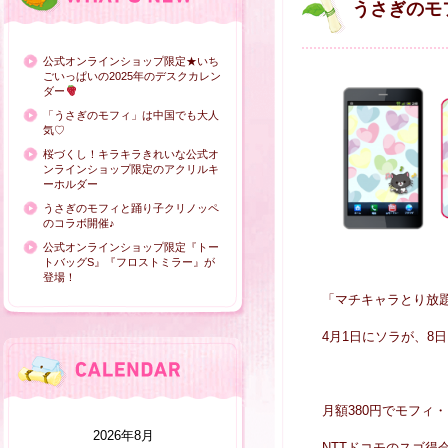
うさぎのモ
公式オンラインショップ限定★いち
ごいっぱいの2025年のデスクカレン
ダー
「うさぎのモフィ」は中国でも大人
気♡
桜づくし！キラキラきれいな公式オ
ンラインショップ限定のアクリルキ
ーホルダー
うさぎのモフィと踊り子クリノッペ
のコラボ開催♪
公式オンラインショップ限定『トー
トバッグS』『フロストミラー』が
登場！
「マチキャラとり放題
4月1日にソラが、8
月額380円でモフィ
2026年8月
NTTドコモのスゴ得