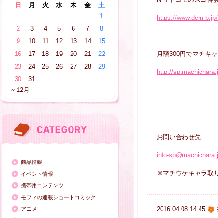
日
月
火
水
木
金
土
1
https://www.dcm-b.jp
2
3
4
5
6
7
8
9
10
11
12
13
14
15
月額300円でマチキ
16
17
18
19
20
21
22
23
24
25
26
27
28
29
http://sp.machichara.
30
31
« 12月
お問い合わせ先
info-sp@machichara.
商品情報
※マチウケキャラ取
イベント情報
携帯用コンテンツ
モフィの連載ショートコミック
2016.04.08 14:45
アニメ