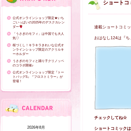
ショートコ
公式オンラインショップ限定★いち
ごいっぱいの2025年のデスクカレン
連載ショートコミッ
ダー
「うさぎのモフィ」は中国でも大人
おはなし124は『
気♡
桜づくし！キラキラきれいな公式オ
ンラインショップ限定のアクリルキ
ーホルダー
うさぎのモフィと踊り子クリノッペ
のコラボ開催♪
公式オンラインショップ限定『トー
トバッグS』『フロストミラー』が
登場！
チェックしてね☆
2026年8月
ショートコミックは