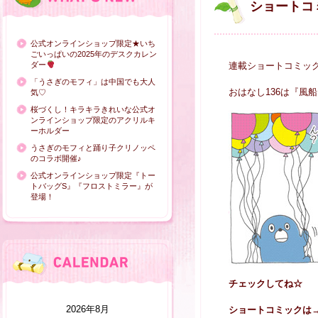
ショートコ
公式オンラインショップ限定★いち
ごいっぱいの2025年のデスクカレン
ダー
連載ショートコミッ
「うさぎのモフィ」は中国でも大人
おはなし136は『風
気♡
桜づくし！キラキラきれいな公式オ
ンラインショップ限定のアクリルキ
ーホルダー
うさぎのモフィと踊り子クリノッペ
のコラボ開催♪
公式オンラインショップ限定『トー
トバッグS』『フロストミラー』が
登場！
チェックしてね☆
2026年8月
ショートコミックは