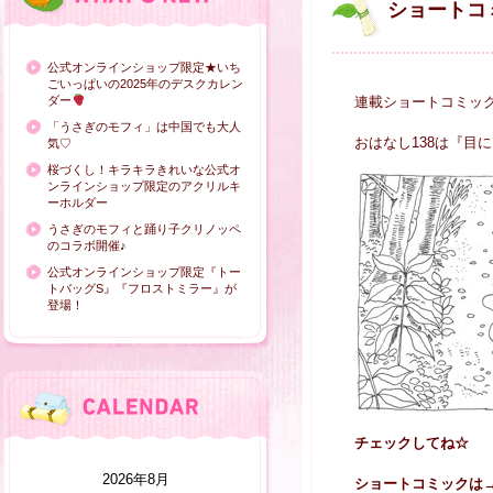
ショートコ
公式オンラインショップ限定★いち
ごいっぱいの2025年のデスクカレン
ダー
連載ショートコミッ
「うさぎのモフィ」は中国でも大人
おはなし138は『目
気♡
桜づくし！キラキラきれいな公式オ
ンラインショップ限定のアクリルキ
ーホルダー
うさぎのモフィと踊り子クリノッペ
のコラボ開催♪
公式オンラインショップ限定『トー
トバッグS』『フロストミラー』が
登場！
チェックしてね☆
2026年8月
ショートコミックは