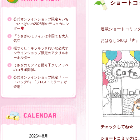
ショートコ
公式オンラインショップ限定★いち
ごいっぱいの2025年のデスクカレン
ダー
連載ショートコミッ
「うさぎのモフィ」は中国でも大人
おはなし140は『声』
気♡
桜づくし！キラキラきれいな公式オ
ンラインショップ限定のアクリルキ
ーホルダー
うさぎのモフィと踊り子クリノッペ
のコラボ開催♪
公式オンラインショップ限定『トー
トバッグS』『フロストミラー』が
登場！
チェックしてね☆
2026年8月
ショートコミックは