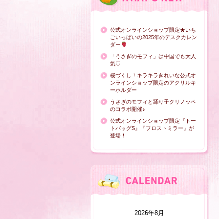
公式オンラインショップ限定★いち
ごいっぱいの2025年のデスクカレン
ダー
「うさぎのモフィ」は中国でも大人
気♡
桜づくし！キラキラきれいな公式オ
ンラインショップ限定のアクリルキ
ーホルダー
うさぎのモフィと踊り子クリノッペ
のコラボ開催♪
公式オンラインショップ限定『トー
トバッグS』『フロストミラー』が
登場！
2026年8月