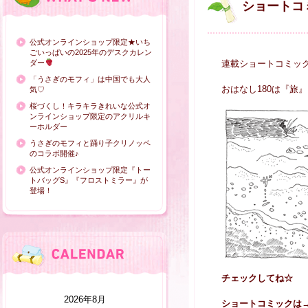
ショートコ
公式オンラインショップ限定★いち
ごいっぱいの2025年のデスクカレン
ダー
連載ショートコミッ
「うさぎのモフィ」は中国でも大人
おはなし180は『旅』
気♡
桜づくし！キラキラきれいな公式オ
ンラインショップ限定のアクリルキ
ーホルダー
うさぎのモフィと踊り子クリノッペ
のコラボ開催♪
公式オンラインショップ限定『トー
トバッグS』『フロストミラー』が
登場！
チェックしてね☆
2026年8月
ショートコミックは