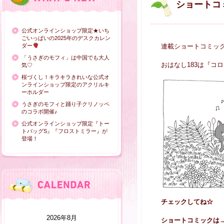
ショートコ
公式オンラインショップ限定★いち
ごいっぱいの2025年のデスクカレン
ダー
連載ショートコミッ
「うさぎのモフィ」は中国でも大人
おはなし183は『コ
気♡
桜づくし！キラキラきれいな公式オ
ンラインショップ限定のアクリルキ
ーホルダー
うさぎのモフィと踊り子クリノッペ
のコラボ開催♪
公式オンラインショップ限定『トー
トバッグS』『フロストミラー』が
登場！
チェックしてね☆
2026年8月
ショートコミックは