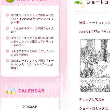
ショートコ
公式オンラインショップ限定★いち
ごいっぱいの2025年のデスクカレン
ダー
連載ショートコミッ
「うさぎのモフィ」は中国でも大人
おはなし187は『水
気♡
桜づくし！キラキラきれいな公式オ
ンラインショップ限定のアクリルキ
ーホルダー
うさぎのモフィと踊り子クリノッペ
のコラボ開催♪
公式オンラインショップ限定『トー
トバッグS』『フロストミラー』が
登場！
チェックしてね☆
2026年8月
ショートコミックは