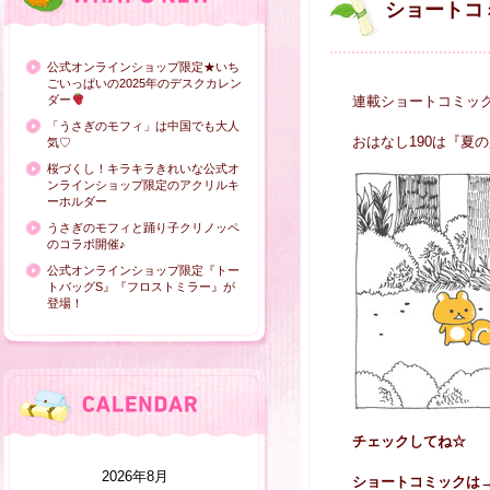
ショートコ
公式オンラインショップ限定★いち
ごいっぱいの2025年のデスクカレン
ダー
連載ショートコミッ
「うさぎのモフィ」は中国でも大人
おはなし190は『夏
気♡
桜づくし！キラキラきれいな公式オ
ンラインショップ限定のアクリルキ
ーホルダー
うさぎのモフィと踊り子クリノッペ
のコラボ開催♪
公式オンラインショップ限定『トー
トバッグS』『フロストミラー』が
登場！
チェックしてね☆
2026年8月
ショートコミックは